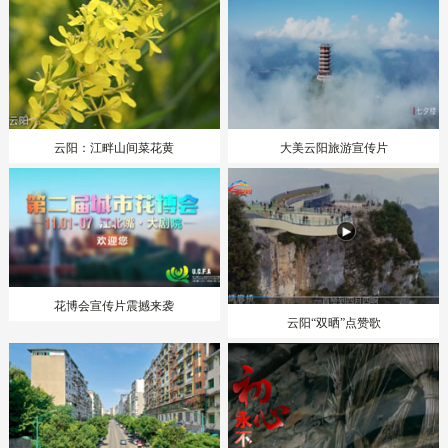
云阳：江畔山间菜花黄
大美云阳旅游宣传片
花博会宣传片震撼来袭
云阳“双晒”点赞歌