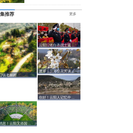
集推荐
更多
云阳12名白衣战士返 ...
蔈草：三月梨花芳满 ...
口镇老林村
你好！云阳人记忆中 ...
消息！云阳又添国 ...