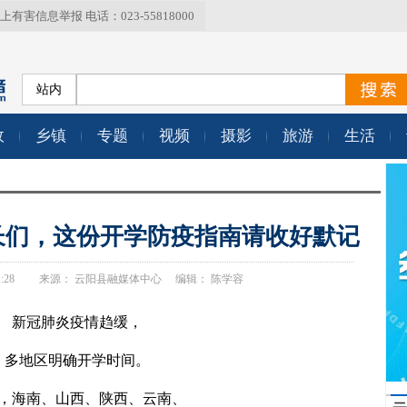
上有害信息举报 电话：023-55818000
站内
政
乡镇
专题
视频
摄影
旅游
生活
家长们，这份开学防疫指南请收好默记
 09:51:28 来源： 云阳县融媒体中心 编辑： 陈学容
新冠肺炎疫情趋缓，
多地区明确开学时间。
，海南、山西、陕西、云南、