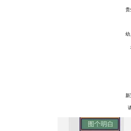
贵
幼
新