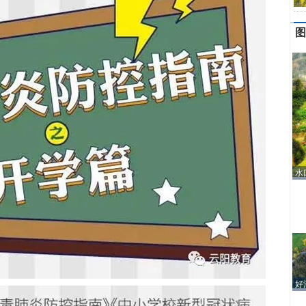
图
水
好