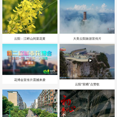
云阳：江畔山间菜花黄
大美云阳旅游宣传片
花博会宣传片震撼来袭
云阳“双晒”点赞歌