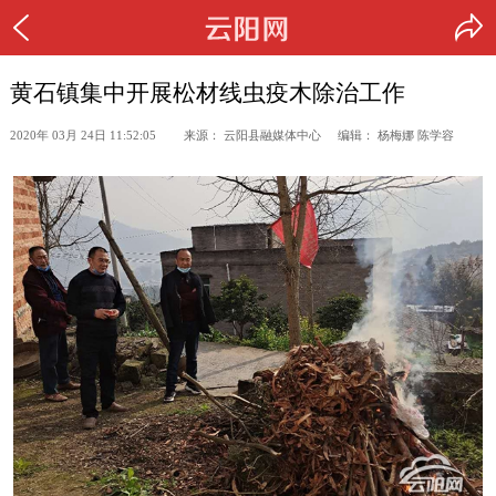
黄石镇集中开展松材线虫疫木除治工作
2020年 03月 24日 11:52:05 来源： 云阳县融媒体中心 编辑： 杨梅娜 陈学容